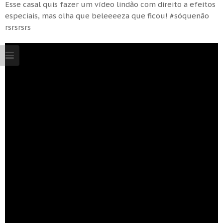
Esse casal quis fazer um vídeo lindão com direito a efeitos
especiais, mas olha que beleeeeza que ficou! #sóquenão
rsrsrsrs