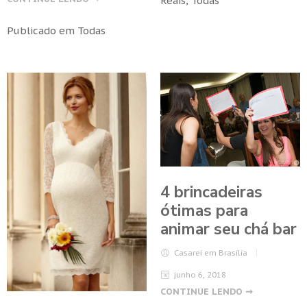
Reais
,
Todas
Publicado em
Todas
4 brincadeiras
ótimas para
animar seu chá bar
Casarei em Brasilia
junho 6, 2018
CONTINUE LENDO ➞