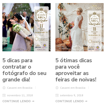
5 dicas para
5 ótimas dicas
contratar o
para você
fotógrafo do seu
aproveitar as
grande dia!
feiras de noivas!
Casarei em Brasilia
Casarei em Brasilia
novembro 11, 2018
setembro 9, 2018
CONTINUE LENDO ➞
CONTINUE LENDO ➞