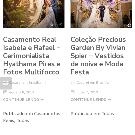
Coleção Precious
Casamento Real
Garden By Vivian
Isabela e Rafael –
Spier – Vestidos
Cerimonialista
de noiva e Moda
Hyathama Pires e
Festa
Fotos Multifocco
Casarei em Brasilia
Casarei em Brasilia
julho 7, 2019
agosto 8, 2019
CONTINUE LENDO ➞
CONTINUE LENDO ➞
Publicado em
Todas
Publicado em
Casamentos
Reais
,
Todas