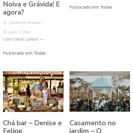
Noiva e Grávida! E
Publicado em
Todas
agora?
Casarei em Brasilia
julho 7, 2018
CONTINUE LENDO ➞
Publicado em
Todas
Casamento no
Chá bar – Denise e
jardim – O
Felipe