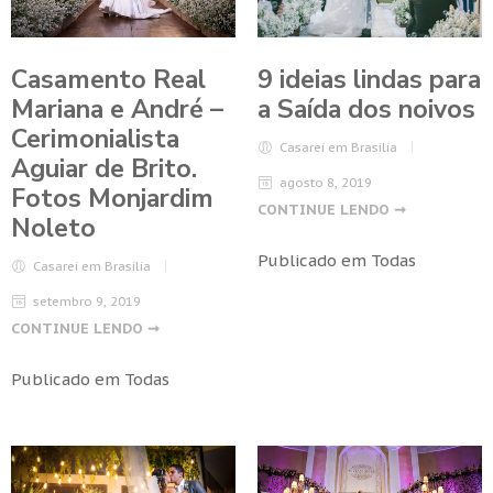
Casamento Real
9 ideias lindas para
Mariana e André –
a Saída dos noivos
Cerimonialista
Casarei em Brasilia
Aguiar de Brito.
agosto 8, 2019
Fotos Monjardim
CONTINUE LENDO ➞
Noleto
Publicado em
Todas
Casarei em Brasilia
setembro 9, 2019
CONTINUE LENDO ➞
Publicado em
Todas