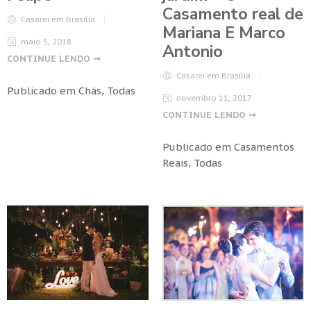
Casamento real de
Casarei em Brasilia
Mariana E Marco
maio 5, 2018
Antonio
CONTINUE LENDO ➞
Casarei em Brasilia
Publicado em
Chás
,
Todas
novembro 11, 2017
CONTINUE LENDO ➞
Publicado em
Casamentos
Reais
,
Todas