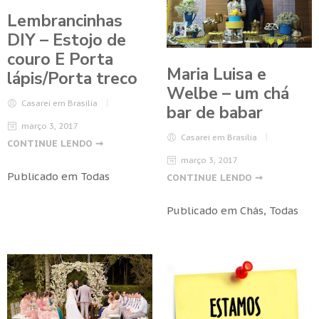
Lembrancinhas
DIY – Estojo de
couro E Porta
Maria Luisa e
lápis/Porta treco
Welbe – um chá
Casarei em Brasilia
bar de babar
março 3, 2017
Casarei em Brasilia
CONTINUE LENDO ➞
março 3, 2017
Publicado em
Todas
CONTINUE LENDO ➞
Publicado em
Chás
,
Todas