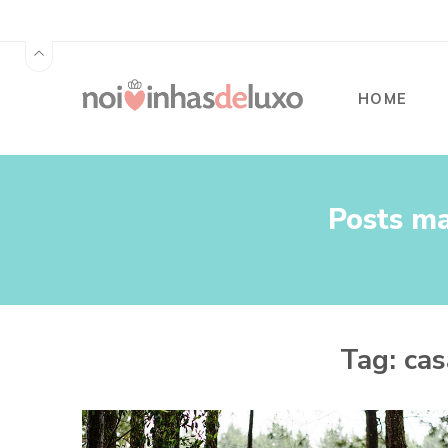
HOME
Posts ma
Tag:
cas