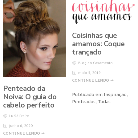
Coisinhas que
amamos: Coque
trançado
Blog do Casamento
maio 5, 2019
CONTINUE LENDO ➞
Penteado da
Publicado em
Inspiração
,
Noiva: O guia do
Penteados
,
Todas
cabelo perfeito
Lu Sá Freire
junho 6, 2020
CONTINUE LENDO ➞