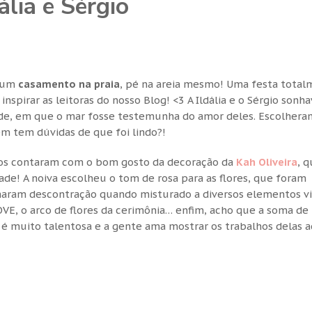
ália e Sérgio
m um
casamento na praia
, pé na areia mesmo! Uma festa tota
nspirar as leitoras do nosso Blog! <3 A Ildália e o Sérgio sonh
rde, em que o mar fosse testemunha do amor deles. Escolhera
m tem dúvidas de que foi lindo?!
oivos contaram com o bom gosto da decoração da
Kah Oliveira
, 
de! A noiva escolheu o tom de rosa para as flores, que foram
haram descontração quando misturado a diversos elementos v
LOVE, o arco de flores da cerimônia… enfim, acho que a soma de
é muito talentosa e a gente ama mostrar os trabalhos delas a