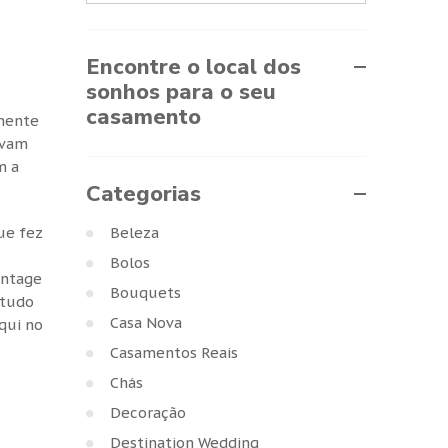
Encontre o local dos
sonhos para o seu
casamento
lmente
avam
m a
Categorias
Beleza
que fez
Bolos
intage
Bouquets
 tudo
Casa Nova
qui no
Casamentos Reais
Chás
Decoração
Destination Wedding