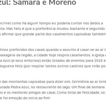
ul: Sâmara e Moreno
incrível como há algum tempo eu poderia contar nos dedos a
ta. Mas fato é que a preferência mudou bastante e seguindo 
s afirmar que grande parte dos casamentos capixabas também
inos preferidos dos casais quando o assunto é casar-se ao ar li
isagens da região, a cidade hoje respira casamentos. A igreja 
a Azul (e seus entornos) estão lotados de eventos para 2018 e
gueira feliz (por inspirar tantos outros casórios que virão por
das montanhas capixabas para dizer sim. Cerimônia ao ar livre,
ousada Pedra Azul, no restaurante do lago. Um final de semana
s e os melhores amigos do casal. Clima total de felicidade, só
e foi emoção do início ao fim!