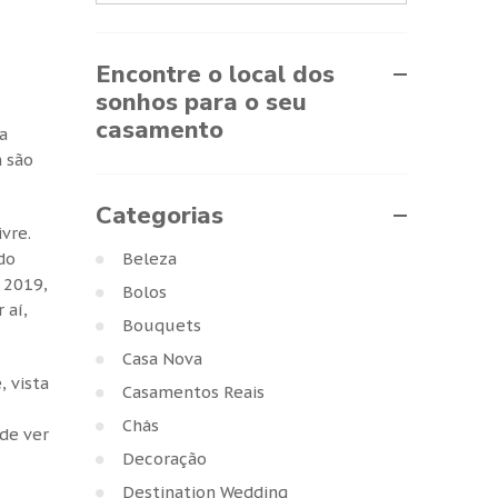
Encontre o local dos
sonhos para o seu
casamento
a
 são
Categorias
vre.
Beleza
do
 2019,
Bolos
 aí,
Bouquets
Casa Nova
 vista
Casamentos Reais
Chás
 de ver
Decoração
Destination Wedding