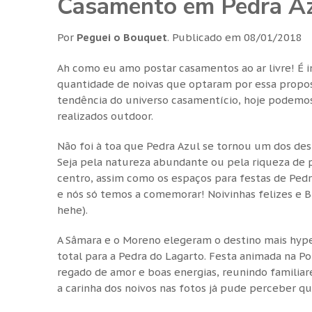
Casamento em Pedra Az
Por
Peguei o Bouquet
.
Publicado em
08/01/2018
Ah como eu amo postar casamentos ao ar livre! É 
quantidade de noivas que optaram por essa propos
tendência do universo casamentício, hoje podemo
realizados outdoor.
Não foi à toa que Pedra Azul se tornou um dos dest
Seja pela natureza abundante ou pela riqueza de pa
centro, assim como os espaços para festas de Pedr
e nós só temos a comemorar! Noivinhas felizes e Blo
hehe).
A Sâmara e o Moreno elegeram o destino mais hype 
total para a Pedra do Lagarto. Festa animada na P
regado de amor e boas energias, reunindo familiare
a carinha dos noivos nas fotos já pude perceber qu