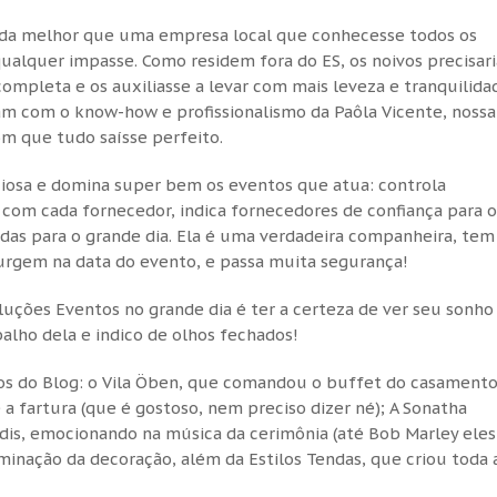
nada melhor que uma empresa local que conhecesse todos os
qualquer impasse. Como residem fora do ES, os noivos precisar
ompleta e os auxiliasse a levar com mais leveza e tranquilida
am com o know-how e profissionalismo da Paôla Vicente, nossa
om que tudo saísse perfeito.
iosa e domina super bem os eventos que atua: controla
om cada fornecedor, indica fornecedores de confiança para o
das para o grande dia. Ela é uma verdadeira companheira, tem
urgem na data do evento, e passa muita segurança!
luções Eventos no grande dia é ter a certeza de ver seu sonho
balho dela e indico de olhos fechados!
os do Blog: o Vila Öben, que comandou o buffet do casamento
a fartura (que é gostoso, nem preciso dizer né); A Sonatha
dis, emocionando na música da cerimônia (até Bob Marley eles
uminação da decoração, além da Estilos Tendas, que criou toda 