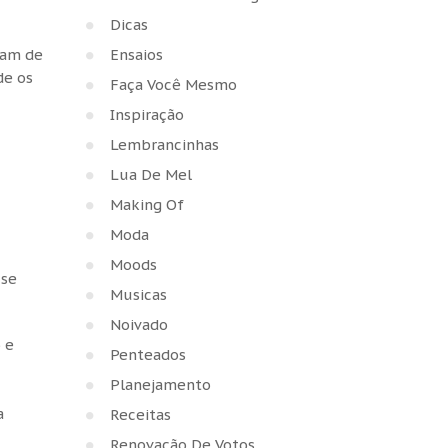
Dicas
iam de
Ensaios
de os
Faça Você Mesmo
Inspiração
Lembrancinhas
Lua De Mel
Making Of
Moda
Moods
 se
Musicas
Noivado
 e
Penteados
Planejamento
a
Receitas
Renovação De Votos