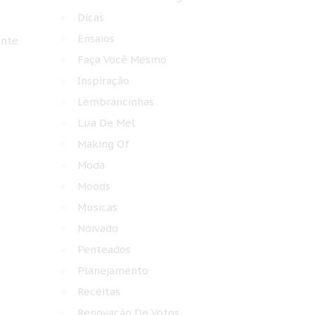
Dicas
Ensaios
ante
Faça Você Mesmo
Inspiração
Lembrancinhas
Lua De Mel
Making Of
Moda
Moods
Musicas
Noivado
Penteados
Planejamento
Receitas
Renovação De Votos