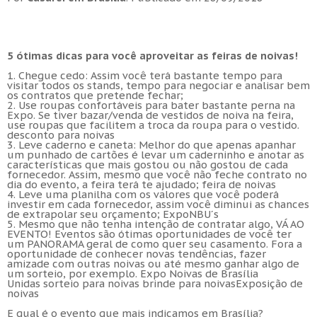
5 ótimas dicas para você aproveitar as feiras de noivas!
1.
Chegue cedo: Assim você terá bastante tempo para
visitar todos os stands, tempo para negociar e analisar bem
os contratos que pretende fechar;
2.
Use roupas confortáveis para bater bastante perna na
Expo. Se tiver bazar/venda de vestidos de noiva na feira,
use roupas que facilitem a troca da roupa para o vestido.
desconto para noivas
3.
Leve caderno e caneta: Melhor do que apenas apanhar
um punhado de cartões é levar um caderninho e anotar as
características que mais gostou ou não gostou de cada
fornecedor. Assim, mesmo que você não feche contrato no
dia do evento, a feira terá te ajudado;
feira de noivas
4.
Leve uma planilha com os valores que você poderá
investir em cada fornecedor, assim você diminui as chances
de extrapolar seu orçamento;
ExpoNBU´s
5
.
Mesmo que não tenha intenção de contratar algo, VÁ AO
EVENTO! Eventos são ótimas oportunidades de você ter
um PANORAMA geral de como quer seu casamento. Fora a
oportunidade de conhecer novas tendências, fazer
amizade com outras noivas ou até mesmo ganhar algo de
um sorteio, por exemplo.
Expo Noivas de Brasília
Unidas
sorteio para noivas brinde para noivas
Exposição de
noivas
E qual é o evento que mais indicamos em Brasília?