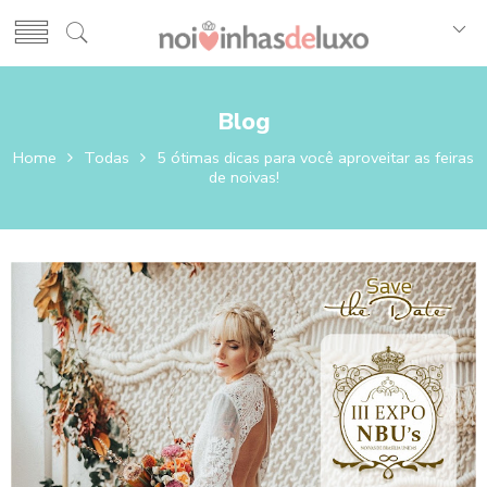
Blog
Home
Todas
5 ótimas dicas para você aproveitar as feiras
de noivas!