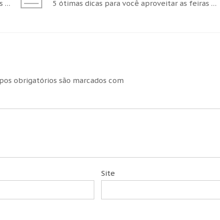
8 maneiras de deixar um balão de festa mais charmoso
5 ótimas dicas para você aproveitar as feiras de noivas!
os obrigatórios são marcados com
Site