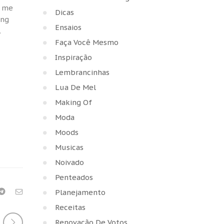
a me
Dicas
ing
Ensaios
.
Faça Você Mesmo
Inspiração
Lembrancinhas
Lua De Mel
Making Of
Moda
Moods
Musicas
Noivado
Penteados
Planejamento
Receitas
Renovação De Votos