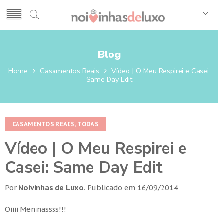
Blog
Home
Casamentos Reais
Vídeo | O Meu Respirei e Casei:
Same Day Edit
CASAMENTOS REAIS
,
TODAS
Vídeo | O Meu Respirei e
Casei: Same Day Edit
Por
Noivinhas de Luxo
.
Publicado em
16/09/2014
Oiiii Meninassss!!!