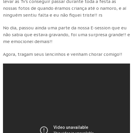
levar as Tv’s conseguir passar durante toda a festa as
nossas fotos de quando éramos criança até o namoro, e aí
ninguém sentiu falta e eu não fiquei triste!! rs
No dia, passou ainda uma parte da nossa E-session que eu
não sabia que estava gravando, foi uma surpresa grande!! e
me emocionei demais!!
Agora, tragam seus lencinhos e venham chorar comigo!!