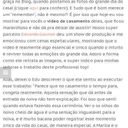
graça no Blog, quando postamos as fotos do grande dia do
casal (clique
aqui
para conferir). E tudo que é bom merece
um “remember”, não é mesmo?! É por isso que hoje eu vou
mostrar para vocês o
vídeo de casamento
deles, que ficou
maravilhoso e não dá pra deixar de assistir! Nosso super
parceiro
Eduardo Gaurink
deu um show de produção e me
emocionou com cenas espetaculares, mostrando que o
vídeo é realmente algo essencial e único quando o intuito
é reviver todas as emoções do grande dia. Adoro a forma
como ele retrata as imagens, e super indico para minhas
leitoras o trabalho deste profissional top!
Aliás, deixei o Edu descrever o que ele sentiu ao executar
esse trabalho: “Parece que no casamento o tempo para,
congela realmente. Aquela sensação que dá antes da
entrada da noiva não tem explicação. Foi isso que senti
quando estava fazendo essa cerimônia. Ver o os olhos do
noivo cheio de água é uma sensação inigualável para a
noiva, e é muito bacana poder registrar esse momento
único da vida do casal, de maneira especial. A Marilia e o