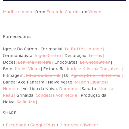
Marilia e Andre
from
Eduardo Gaurink
on
Vimeo
.
Fornecedores:
Igreja: Do Carmo | Cerimonial:
Le Buffet Lounge
|
Cerimonialista:
Ingrid Castro
| Decoração:
Lessas
|
Doces:
Leninha Moreira
| Chocolates:
Le Chocolatier
|
Bolo:
Júnior Vieira
| Fotografia:
Karla e Kristina Gonçalves
|
Filmagem:
Eduardo Gaurink
| DJ:
Agency One – DJ Jefinho
|
Banda: Axé Fanfarra | Noivo Veste:
Maison Libanesa
Homem
| Vestido da Noiva:
Duemme
| Sapato:
Mônica
Reali
| Grinalda:
Condessa Von Recke
| Produção da
Noiva:
Salão MA
|
SHARE:
•
Facebook
•
Google Plus
•
Pinterest
•
Twitter