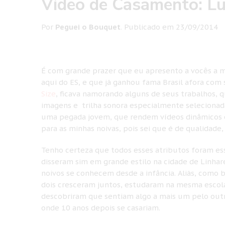
Vídeo de Casamento: Lu
Por
Peguei o Bouquet
.
Publicado em
23/09/2014
É com grande prazer que eu apresento a vocês a m
aqui do ES, e que já ganhou fama Brasil afora com 
Size
, ficava namorando alguns de seus trabalhos,
imagens e trilha sonora especialmente selecionad
uma pegada jovem, que rendem vídeos dinâmicos e g
para as minhas noivas, pois sei que é de qualidade
Tenho certeza que todos esses atributos foram es
disseram sim em grande estilo na cidade de Linhare
noivos se conhecem desde a infância. Aliás, como b
dois cresceram juntos, estudaram na mesma escola,
descobriram que sentiam algo a mais um pelo outr
onde 10 anos depois se casariam.