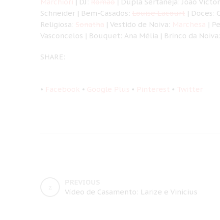
Marchiori
| DJ:
Romão
| Dupla Sertaneja: João Victor
Schneider | Bem-Casados:
Louise Lacourt
| Doces: 
Religiosa:
Sonatha
| Vestido de Noiva:
Marchesa
| P
Vasconcelos | Bouquet: Ana Mélia | Brinco da Noiva
SHARE:
•
Facebook
•
Google Plus
•
Pinterest
•
Twitter
PREVIOUS
Vídeo de Casamento: Larize e Vinicius