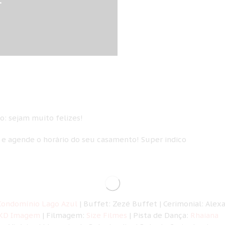
o: sejam muito felizes!
, e agende o horário do seu casamento! Super indico
Condomínio Lago Azul
| Buffet: Zezé Buffet | Cerimonial: Alex
KD Imagem
| Filmagem:
Size Filmes
| Pista de Dança:
Rhaiana