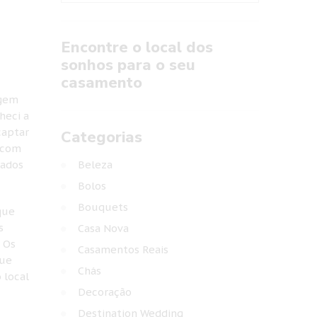
Encontre o local dos
sonhos para o seu
casamento
agem
heci a
captar
Categorias
 com
Beleza
hados
Bolos
Bouquets
que
s
Casa Nova
. Os
Casamentos Reais
que
Chás
 local
Decoração
Destination Wedding