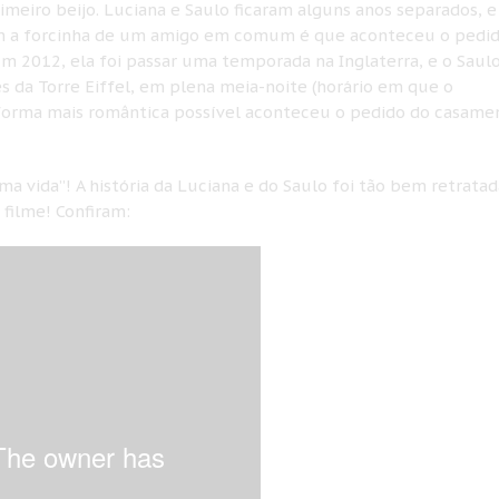
eiro beijo. Luciana e Saulo ficaram alguns anos separados, e
m a forcinha de um amigo em comum é que aconteceu o pedi
m 2012, ela foi passar uma temporada na Inglaterra, e o Saul
pés da Torre Eiffel, em plena meia-noite (horário em que o
orma mais romântica possível aconteceu o pedido do casame
a vida”! A história da Luciana e do Saulo foi tão bem retratad
 filme! Confiram: