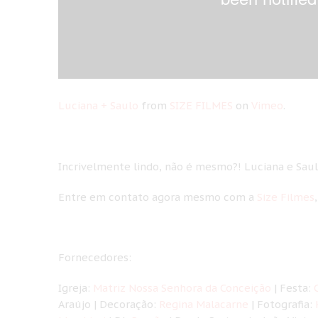
Luciana + Saulo
from
SIZE FILMES
on
Vimeo
.
Incrivelmente lindo, não é mesmo?! Luciana e Saul
Entre em contato agora mesmo com a
Size Filmes
Fornecedores:
Igreja:
Matriz Nossa Senhora da Conceição
| Festa:
Araújo | Decoração:
Regina Malacarne
| Fotografia: