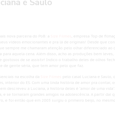
ciana e Saulo
ais nova parceria do PoB: a
Size Filmes
, empresa Top de film
seus vídeos emocionantes e pra lá de originais! Desde que con
 que sempre me chamaram atenção pelo olhar diferenciado ao 
a para aquela cena. Além disso, acho as produções bem leves,
ostosos de se assistir! Indico o trabalho deles de olhos fec
, e de gente séria, que tem amor pelo que faz.
senciais na escolha da
Size Filmes
pelo casal Luciana e Saulo, 
s, interior do ES. Com uma linda história de amor pra contar, o
em descreveu a Luciana, a história deles é “amor de uma vida”
 e se tornaram grandes amigos na adolescência. A partir daí 
o, e foi então que em 2003 surgiu o primeiro beijo, no mesmo