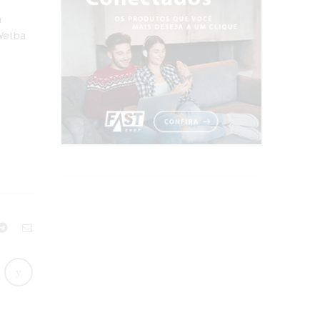
a
Welba