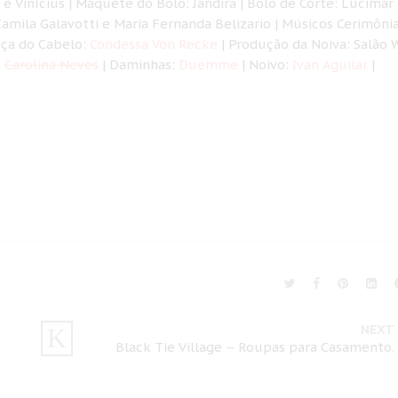
 e Vinícius | Maquete do Bolo: Jandira | Bolo de Corte: Lucimar
Camila Galavotti e Maria Fernanda Belizario | Músicos Cerimôni
eça do Cabelo:
Condessa Von Recke
| Produção da Noiva: Salão 
:
Carolina Neves
| Daminhas:
Duemme
| Noivo:
Ivan Aguilar
|
NEXT
Black Tie Village – Roupas para Casamento.