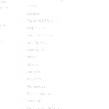
 até
Dicas
do de
o
Ensaios
Faça Você Mesmo
nto,
Inspiração
Lembrancinhas
a
Lua De Mel
Making Of
Moda
Moods
Musicas
Noivado
Penteados
Planejamento
Receitas
Renovação De Votos