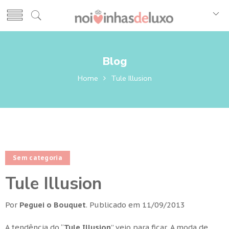
Blog
Home
Tule Illusion
Sem categoria
Tule Illusion
Por
Peguei o Bouquet
.
Publicado em
11/09/2013
A tendência do “
Tule Illusion
” veio para ficar. A moda de