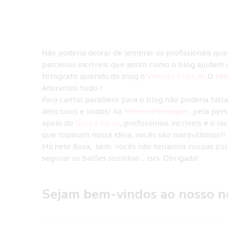
Não poderia deixar de lembrar os profissionais q
parceiros incríveis que assim como o blog ajudam a
fotografo querido do blog o
Vinícios Franchi
. O
Mai
Adoramos tudo !
Para cantar parabéns para o blog não poderia fal
deliciosos e lindos! Ao
Móveis Postingue
, pela per
apoio do
Grupo Opus
, profissionais incríveis e o l
que toparam nossa ideia, vocês são maravilhosos!
Michele Rosa, sem vocês não teríamos roupas (rsrs
segurar os balões sozinhas .. rsrs. Obrigada!
Sejam bem-vindos ao nosso n