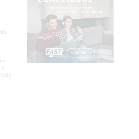
ção …
vam
 o
vocês