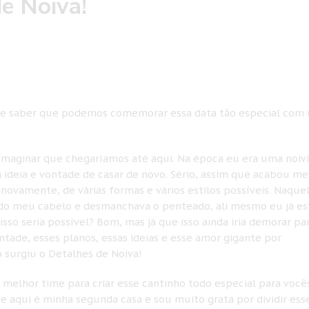
e Noiva!
ade saber que podemos comemorar essa data tão especial com
 imaginar que chegaríamos até aqui. Na época eu era uma noiv
 ideia e vontade de casar de novo. Sério, assim que acabou m
novamente, de várias formas e vários estilos possíveis. Naque
do meu cabelo e desmanchava o penteado, ali mesmo eu já es
so seria possível? Bom, mas já que isso ainda iria demorar pa
ontade, esses planos, essas ideias e esse amor gigante por
 surgiu o Detalhes de Noiva!
 melhor time para criar esse cantinho todo especial para vocês
 aqui é minha segunda casa e sou muito grata por dividir ess