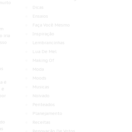
muito
Dicas
Ensaios
Faça Você Mesmo
um
Inspiração
 iria
esso
Lembrancinhas
Lua De Mel
Making Of
os
Moda
Moods
a é
Musicas
 é
por
Noivado
Penteados
Planejamento
 do
Receitas
as
Renovação De Votos