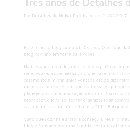
Três anos de Detalhes d
Por
Detalhes de Noiva
.
Publicado em
24/02/2017
Esse o mês o blog completa 03 anos. Que felicid
blog novinho em folha para vocês!
Há três anos, quando comecei o blog, não poderia
recém-casada que não sabia o que fazer com tanta
casamento a minha única vontade era de dizer sim 
momento, no hotel, em que eu tirava os grampos 
planejando minha renovação de votos…(rsrs) como is
acontecer, o jeito foi tentar organizar toda essa v
casamentos em um único lugar: AQUI!!! Foi quando
Claro que sozinha eu não ia conseguir, reuni o meu
blog é formado por uma família, costumo dizer que