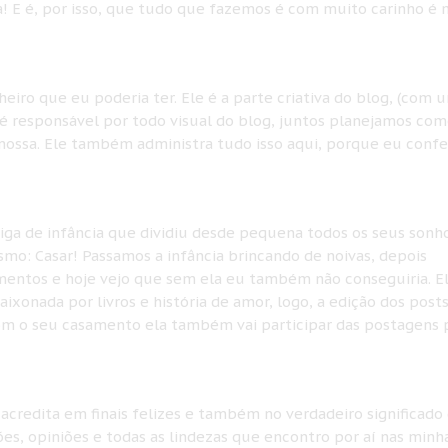
! E é, por isso, que tudo que fazemos é com muito carinho é 
iro que eu poderia ter. Ele é a parte criativa do blog, (com 
e é responsável por todo visual do blog, juntos planejamos como
a nossa. Ele também administra tudo isso aqui, porque eu conf
ga de infância que dividiu desde pequena todos os seus sonh
smo: Casar! Passamos a infância brincando de noivas, depois
amentos e hoje vejo que sem ela eu também não conseguiria. El
aixonada por livros e história de amor, logo, a edição dos posts
com o seu casamento ela também vai participar das postagens 
 acredita em finais felizes e também no verdadeiro significado
es, opiniões e todas as lindezas que encontro por aí nas minh