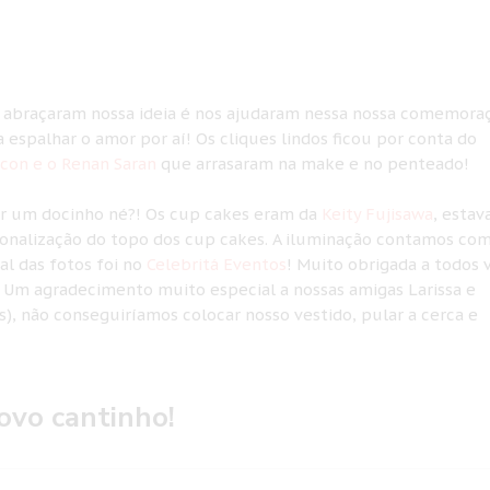
ue abraçaram nossa ideia é nos ajudaram nessa nossa comemora
 espalhar o amor por aí! Os cliques lindos ficou por conta do
con e o Renan Saran
que arrasaram na make e no penteado!
tar um docinho né?! Os cup cakes eram da
Keity Fujisawa
, esta
sonalização do topo dos cup cakes. A iluminação contamos com
ocal das fotos foi no
Celebritá Eventos
! Muito obrigada a todos 
! Um agradecimento muito especial a nossas amigas Larissa e
), não conseguiríamos colocar nosso vestido, pular a cerca e
ovo cantinho!