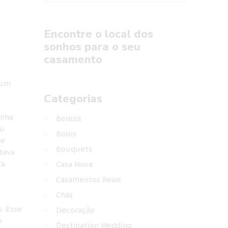
Encontre o local dos
sonhos para o seu
casamento
 um
Categorias
inha
Beleza
eu
Bolos
le
Bouquets
tava
ra
Casa Nova
Casamentos Reais
Chás
. Esse
Decoração
e
Destination Wedding