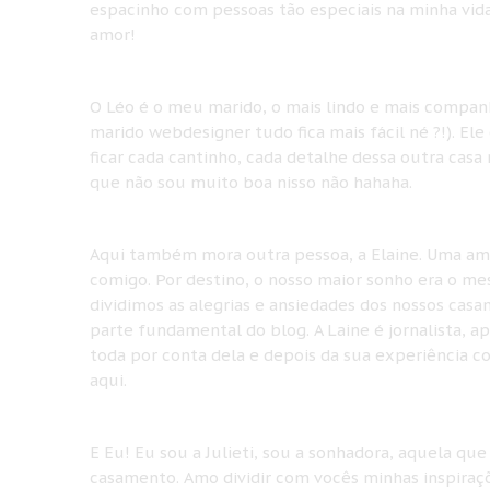
espacinho com pessoas tão especiais na minha vida
amor!
O Léo é o meu marido, o mais lindo e mais companhe
marido webdesigner tudo fica mais fácil né ?!). El
ficar cada cantinho, cada detalhe dessa outra cas
que não sou muito boa nisso não hahaha.
Aqui também mora outra pessoa, a Elaine. Uma ami
comigo. Por destino, o nosso maior sonho era o me
dividimos as alegrias e ansiedades dos nossos cas
parte fundamental do blog. A Laine é jornalista, ap
toda por conta dela e depois da sua experiência 
aqui.
E Eu! Eu sou a Julieti, sou a sonhadora, aquela que
casamento. Amo dividir com vocês minhas inspiraçõ