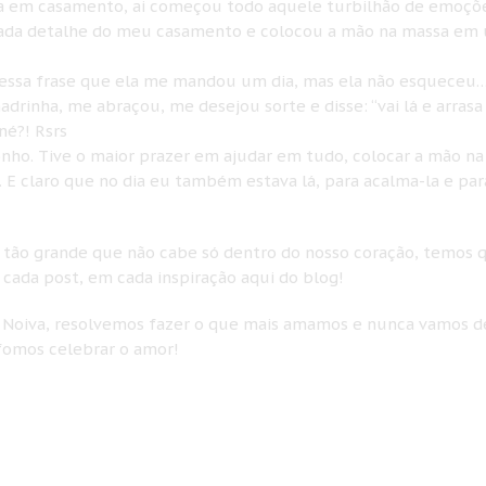
ida em casamento, ai começou todo aquele turbilhão de emoçõ
r cada detalhe do meu casamento e colocou a mão na massa em
essa frase que ela me mandou um dia, mas ela não esqueceu
rinha, me abraçou, me desejou sorte e disse: “vai lá e arrasa
né?! Rsrs
sonho. Tive o maior prazer em ajudar em tudo, colocar a mão n
 E claro que no dia eu também estava lá, para acalma-la e par
. tão grande que não cabe só dentro do nosso coração, temos 
 cada post, em cada inspiração aqui do blog!
 Noiva, resolvemos fazer o que mais amamos e nunca vamos d
 fomos celebrar o amor!