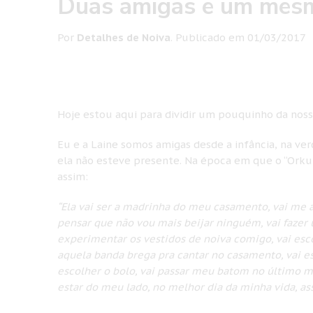
Duas amigas e um mesm
Por
Detalhes de Noiva
.
Publicado em
01/03/2017
Hoje estou aqui para dividir um pouquinho da nos
Eu e a Laine somos amigas desde a infância, na 
ela não esteve presente. Na época em que o “Orku
assim:
“Ela vai ser a madrinha do meu casamento, vai me a
pensar que não vou mais beijar ninguém, vai fazer
experimentar os vestidos de noiva comigo, vai esco
aquela banda brega pra cantar no casamento, vai 
escolher o bolo, vai passar meu batom no último min
estar do meu lado, no melhor dia da minha vida, 