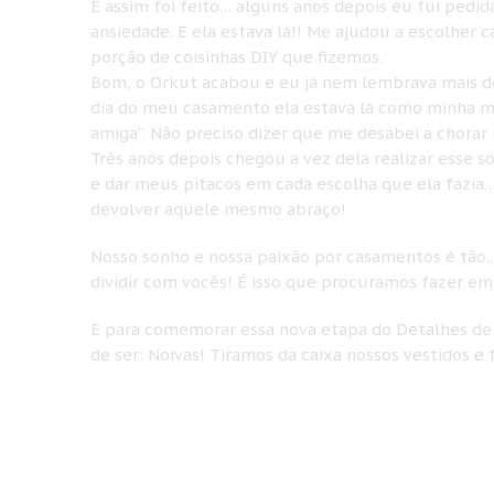
E assim foi feito… alguns anos depois eu fui ped
ansiedade. E ela estava lá!! Me ajudou a escolhe
porção de coisinhas DIY que fizemos.
Bom, o Orkut acabou e eu já nem lembrava mais d
dia do meu casamento ela estava lá como minha mad
amiga”. Não preciso dizer que me desabei a chorar 
Três anos depois chegou a vez dela realizar esse 
e dar meus pitacos em cada escolha que ela fazia…
devolver aquele mesmo abraço!
Nosso sonho e nossa paixão por casamentos é tão.
dividir com vocês! É isso que procuramos fazer em
E para comemorar essa nova etapa do Detalhes de
de ser: Noivas! Tiramos da caixa nossos vestidos e