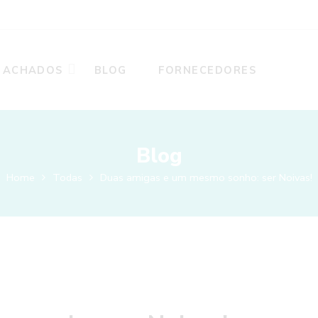
ACHADOS
BLOG
FORNECEDORES
Blog
Home
Todas
Duas amigas e um mesmo sonho: ser Noivas!