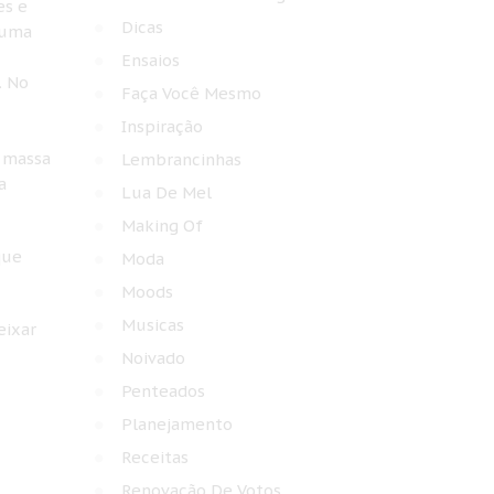
es e
Dicas
 uma
Ensaios
… No
Faça Você Mesmo
Inspiração
a massa
Lembrancinhas
a
Lua De Mel
Making Of
que
Moda
Moods
Musicas
eixar
Noivado
Penteados
Planejamento
Receitas
Renovação De Votos