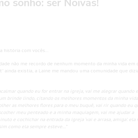
o sonho: ser Noivas!
sa história com vocês…
verdade não me recordo de nenhum momento da minha vida em 
t” ainda existia, a Laine me mandou uma comunidade que dizi
calmar quando eu for entrar na igreja, vai me alegrar quando 
 um brinde lindo, citando os melhores momentos da minha vida,
lher as melhores flores para o meu buquê, vai rir quando eu q
escolher meu penteado e a minha maquiagem, vai me ajudar a
uto e cochichar na entrada da igreja ‘vai e arrasa, amiga’. ela 
assim como ela sempre esteve…”