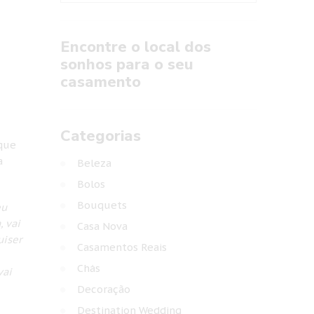
Encontre o local dos
sonhos para o seu
casamento
Categorias
que
a
Beleza
Bolos
Bouquets
eu
 vai
Casa Nova
uiser
Casamentos Reais
Chás
vai
Decoração
Destination Wedding