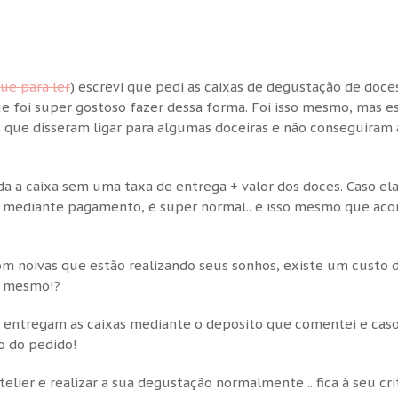
que para ler
) escrevi que pedi as caixas de degustação de doc
e foi super gostoso fazer dessa forma. Foi isso mesmo, mas e
 que disseram ligar para algumas doceiras e não conseguiram 
a a caixa sem uma taxa de entrega + valor dos doces. Caso el
u mediante pagamento, é super normal.. é isso mesmo que aco
com noivas que estão realizando seus sonhos, existe um custo 
é mesmo!?
, entregam as caixas mediante o deposito que comentei e caso
o do pedido!
telier e realizar a sua degustação normalmente .. fica à seu cri