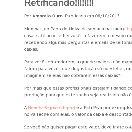
Retificando!!!!!!!!
Por
Amarelo Ouro
.
Publicado em
08/10/2013
Meninas, no Papo de Noiva da semana passada (
cli
casa e até aconselhei vocês a fazerem o mesmo qu
recebendo algumas perguntas e emails de leitoras
caixas.
Para vocês entenderem, a grande maioria não mand
falem para vocês que degustação só no Atelier, o
Imaginem se elas não cobrarem essas caixas?!
Por mais que essas profissionais estejam lidando 
produção para que este sonho seja realizado não 
A
Nininha Sigrist (clique)
e a Pati Piva por exemplo
noiva feche com elas, o valor da caixa é descontad
Se você não quiser pagar este valor, deve ir até o A