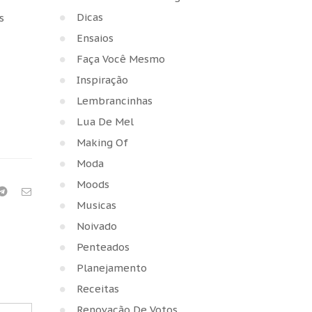
Dicas
s
Ensaios
Faça Você Mesmo
Inspiração
Lembrancinhas
Lua De Mel
Making Of
Moda
Moods
Musicas
Noivado
Penteados
Planejamento
Receitas
Renovação De Votos