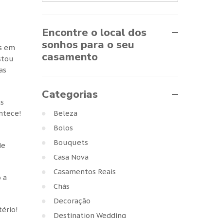
Encontre o local dos
sonhos para o seu
es em
casamento
stou
as
Categorias
as
Beleza
ntece!
Bolos
Bouquets
de
Casa Nova
Casamentos Reais
 a
Chás
Decoração
tério!
Destination Wedding