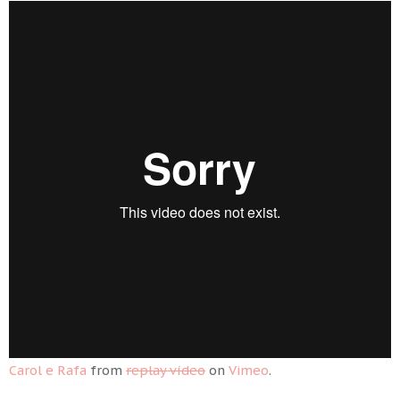
Carol e Rafa
from
replay vídeo
on
Vimeo
.