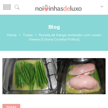
Blog
Home
Todas
Receita de frango recheado com cream
cheese [Coluna Cozinha Prática]
TODAS