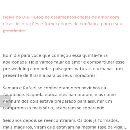
Noiva do Dia – Blog de casamentos cheios de amor com
dicas, inspirações e fornecedores de confiança para o seu
grande dia.
Bom dia para você que começou essa quinta-feira
apaixonada. Hoje vamos falar de amor e compartilhar esse
pre wedding com belas paisagens naturais e urbanas, um
presente de Brasília para os seus moradores!
Samara e Rafael se conheceram bem novinhos na
faculdade. Naquela época eles namoraram, mas como
nenhum dos dois estava preparado para assumir um
compromisso mais sério, acabaram se separando.
Seis anos depois se reencontraram. Os dois já formados,
mais maduros, viram que estavam na mesma fase da vida. E