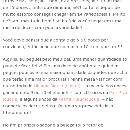
fotos e fiz a seleção …bom, fiz a pré-seleção!!! Eram mais
de 25 doces .. tinha que diminuir, né?! Lá fui e depois de
muito esforço consegui chegar em 14 variedades!!!! Muito,
né?! Ah.. mas tudo bem!!! Acho feio você chegar em uma
mesa de doces com pouca variedade!!!
Você deve pensar que a conta é de 5 a 6 doces por
convidado, então acho que no minimo 10, tem que ter!!!!
Alguns, eu peguei pelo meu pai, uma menor quantidade só
para ele ficar feliz! Ele ama doce de abóbora e quindim …
peguei poucos e uma maior quantidade daqueles que acho
que terão uma maior procura!!! Minha mesa vai ficar com:
quase toda de
Nininha Sigrist (clique)
– a maioria dos doces
ganhou nota 9 ou 10 eheheheh – com clássicos da
Pati Piva
(clique)
e alguns lindos da
Petite Fleur (clique)
– não
conhecia os doces delas e foi uma surpresa deliciosa ..
literalmente!
No fim priorizei o sabor e a beleza foi o fator de