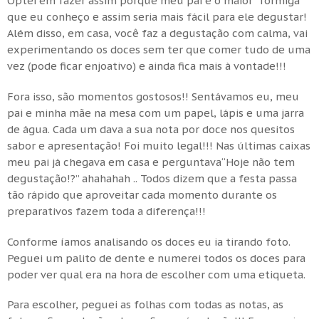
Optei em fazer assim porque meu pai é o maior “formiga”
que eu conheço e assim seria mais fácil para ele degustar!
Além disso, em casa, você faz a degustação com calma, vai
experimentando os doces sem ter que comer tudo de uma
vez (pode ficar enjoativo) e ainda fica mais à vontade!!!
Fora isso, são momentos gostosos!! Sentávamos eu, meu
pai e minha mãe na mesa com um papel, lápis e uma jarra
de água. Cada um dava a sua nota por doce nos quesitos
sabor e apresentação! Foi muito legal!!! Nas últimas caixas
meu pai já chegava em casa e perguntava“Hoje não tem
degustação!?” ahahahah .. Todos dizem que a festa passa
tão rápido que aproveitar cada momento durante os
preparativos fazem toda a diferença!!!
Conforme íamos analisando os doces eu ia tirando foto.
Peguei um palito de dente e numerei todos os doces para
poder ver qual era na hora de escolher com uma etiqueta.
Para escolher, peguei as folhas com todas as notas, as