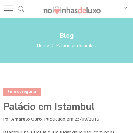
Blog
Home
Palácio em Istambul
Sem categoria
Palácio em Istambul
Por
Amarelo Ouro
.
Publicado em
25/09/2013
Istambul na Turquia é um lugar delicioso, com bons