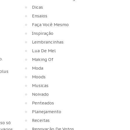
Dicas
Ensaios
Faça Você Mesmo
Inspiração
Lembrancinhas
Lua De Mel
o.
Making Of
Moda
plus
Moods
Musicas
Noivado
Penteados
Planejamento
Receitas
sso só
Renovação De Votos
vários