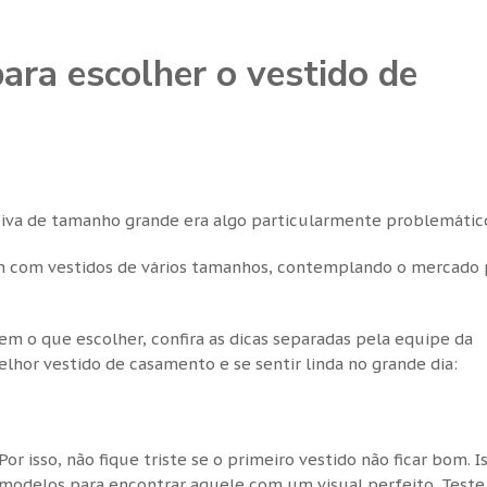
para escolher o vestido de
7
iva de tamanho grande era algo particularmente problemátic
am com vestidos de vários tamanhos, contemplando o mercado 
em o que escolher, confira as dicas separadas pela equipe da
lhor vestido de casamento e se sentir linda no grande dia:
r isso, não fique triste se o primeiro vestido não ficar bom. I
 modelos para encontrar aquele com um visual perfeito. Teste 