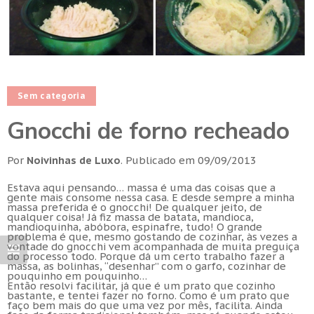
Sem categoria
Gnocchi de forno recheado
Por
Noivinhas de Luxo
.
Publicado em
09/09/2013
Estava aqui pensando… massa é uma das coisas que a
gente mais consome nessa casa. E desde sempre a minha
massa preferida é o gnocchi! De qualquer jeito, de
qualquer coisa! Já fiz massa de batata, mandioca,
mandioquinha, abóbora, espinafre, tudo! O grande
problema é que, mesmo gostando de cozinhar, às vezes a
vontade do gnocchi vem acompanhada de muita preguiça
do processo todo. Porque dá um certo trabalho fazer a
massa, as bolinhas, “desenhar” com o garfo, cozinhar de
pouquinho em pouquinho…
Então resolvi facilitar, já que é um prato que cozinho
bastante, e tentei fazer no forno. Como é um prato que
faço bem mais do que uma vez por mês, facilita. Ainda