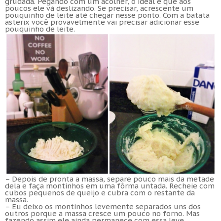
grudada. Pegando com um acolher, o ideal é que aos
poucos ele vá deslizando. Se precisar, acrescente um
pouquinho de leite até chegar nesse ponto. Com a batata
asterix você provavelmente vai precisar adicionar esse
pouquinho de leite.
– Depois de pronta a massa, separe pouco mais da metade
dela e faça montinhos em uma fôrma untada. Recheie com
cubos pequenos de queijo e cubra com o restante da
massa.
– Eu deixo os montinhos levemente separados uns dos
outros porque a massa cresce um pouco no forno. Mas
fazendo assim ele ainda permanece com essa leve