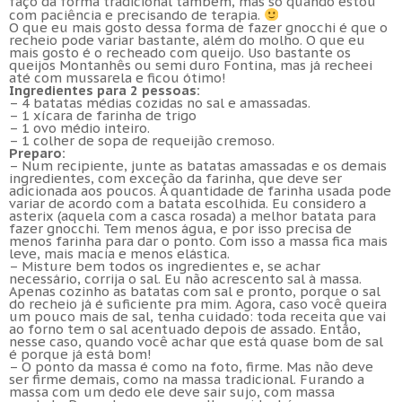
faço da forma tradicional também, mas só quando estou
com paciência e precisando de terapia.
O que eu mais gosto dessa forma de fazer gnocchi é que o
recheio pode variar bastante, além do molho. O que eu
mais gosto é o recheado com queijo. Uso bastante os
queijos Montanhês ou semi duro Fontina, mas já recheei
até com mussarela e ficou ótimo!
Ingredientes para 2 pessoas:
– 4 batatas médias cozidas no sal e amassadas.
– 1 xícara de farinha de trigo
– 1 ovo médio inteiro.
– 1 colher de sopa de requeijão cremoso.
Preparo:
– Num recipiente, junte as batatas amassadas e os demais
ingredientes, com exceção da farinha, que deve ser
adicionada aos poucos. A quantidade de farinha usada pode
variar de acordo com a batata escolhida. Eu considero a
asterix (aquela com a casca rosada) a melhor batata para
fazer gnocchi. Tem menos água, e por isso precisa de
menos farinha para dar o ponto. Com isso a massa fica mais
leve, mais macia e menos elástica.
– Misture bem todos os ingredientes e, se achar
necessário, corrija o sal. Eu não acrescento sal à massa.
Apenas cozinho as batatas com sal e pronto, porque o sal
do recheio já é suficiente pra mim. Agora, caso você queira
um pouco mais de sal, tenha cuidado: toda receita que vai
ao forno tem o sal acentuado depois de assado. Então,
nesse caso, quando você achar que está quase bom de sal
é porque já está bom!
– O ponto da massa é como na foto, firme. Mas não deve
ser firme demais, como na massa tradicional. Furando a
massa com um dedo ele deve sair sujo, com massa