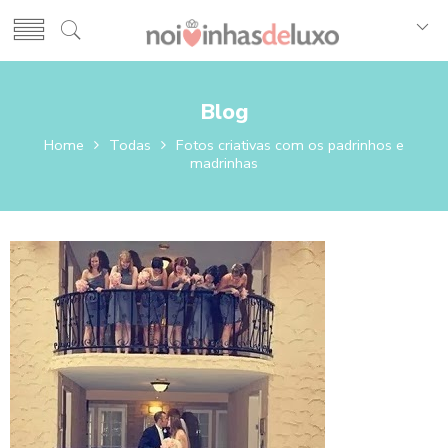
Blog
Home
Todas
Fotos criativas com os padrinhos e
madrinhas