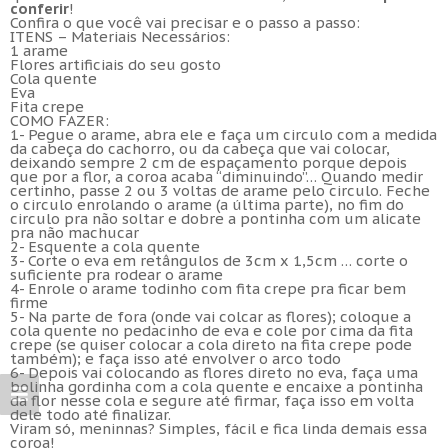
conferir
!
Confira o que você vai precisar e o passo a passo:
ITENS – Materiais Necessários:
1 arame
Flores artificiais do seu gosto
Cola quente
Eva
Fita crepe
COMO FAZER:
1- Pegue o arame, abra ele e faça um circulo com a medida
da cabeça do cachorro, ou da cabeça que vai colocar,
deixando sempre 2 cm de espaçamento porque depois
que por a flor, a coroa acaba “diminuindo”… Quando medir
certinho, passe 2 ou 3 voltas de arame pelo circulo. Feche
o circulo enrolando o arame (a última parte), no fim do
circulo pra não soltar e dobre a pontinha com um alicate
pra não machucar
2- Esquente a cola quente
3- Corte o eva em retângulos de 3cm x 1,5cm … corte o
suficiente pra rodear o arame
4- Enrole o arame todinho com fita crepe pra ficar bem
firme
5- Na parte de fora (onde vai colcar as flores); coloque a
cola quente no pedacinho de eva e cole por cima da fita
crepe (se quiser colocar a cola direto na fita crepe pode
também); e faça isso até envolver o arco todo
6- Depois vai colocando as flores direto no eva, faça uma
bolinha gordinha com a cola quente e encaixe a pontinha
da flor nesse cola e segure até firmar, faça isso em volta
dele todo até finalizar.
Viram só, meninnas? Simples, fácil e fica linda demais essa
coroa!