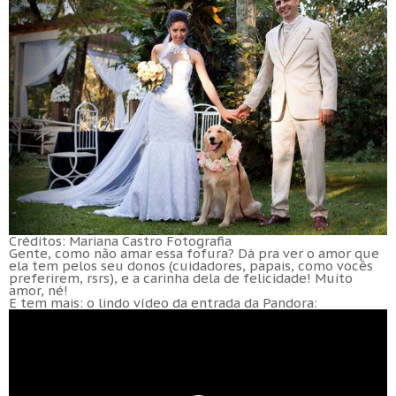
Créditos: Mariana Castro Fotografia
Gente, como não amar essa fofura? Dá pra ver o amor que
ela tem pelos seu donos (cuidadores, papais, como vocês
preferirem, rsrs), e a carinha dela de felicidade! Muito
amor, né!
E tem mais: o lindo vídeo da entrada da Pandora: