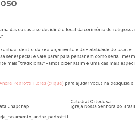
ioso
 das coisas a se decidir é o local da cerimônia do religioso:
s?
e sonhou, dentro do seu orçamento e da viabilidade do local e
isa ser especial e vale parar para pensar em como seria…mes
te mais “tradicional” vamos dizer assim e uma das mais especi
André Pedrotti Flores (clique)
para ajudar vocÊs na pesquisa e
Catedral Ortodoxa
Igreja Nossa Senhora do Brasi