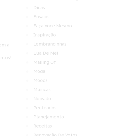
Dicas
Ensaios
Faça Você Mesmo
Inspiração
Lembrancinhas
com a
Lua De Mel
entos!
Making Of
Moda
Moods
Musicas
Noivado
Penteados
Planejamento
Receitas
Renovação De Votos