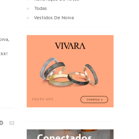
Todas
Vestidos De Noiva
oiva,
kkk!