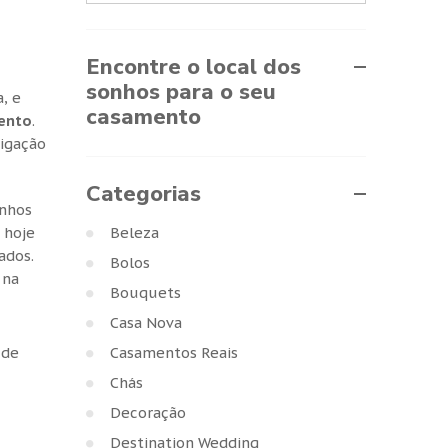
Encontre o local dos
sonhos para o seu
, e
casamento
ento
.
rigação
Categorias
inhos
Beleza
 hoje
ados.
Bolos
 na
Bouquets
Casa Nova
 de
Casamentos Reais
Chás
Decoração
Destination Wedding