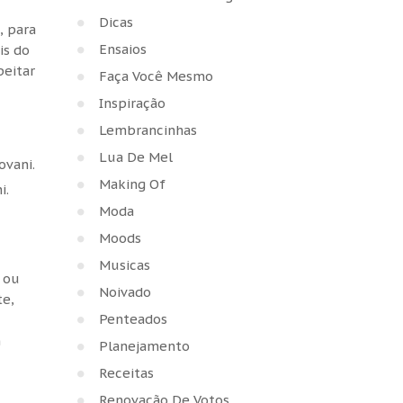
Dicas
, para
Ensaios
is do
peitar
Faça Você Mesmo
Inspiração
Lembrancinhas
Lua De Mel
Making Of
i.
Moda
Moods
Musicas
 ou
Noivado
te,
Penteados
m
Planejamento
Receitas
Renovação De Votos