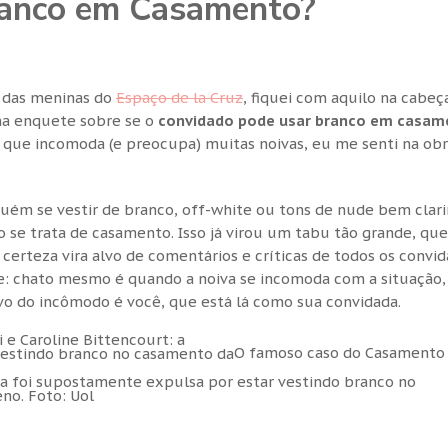
ranco em Casamento?
m das meninas do
Espaço de la Cruz
, fiquei com aquilo na cabeça
uma enquete sobre se o
convidado pode usar branco em casam
que incomoda (e preocupa) muitas noivas, eu me senti na ob
uém se vestir de branco, off-white ou tons de nude bem clar
se trata de casamento. Isso já virou um tabu tão grande, que
rteza vira alvo de comentários e críticas de todos os convid
ve: chato mesmo é quando a noiva se incomoda com a situação,
vo do incômodo é você, que está lá como sua convidada.
O famoso caso do Casamento
ada foi supostamente expulsa por estar vestindo branco no
o. Foto: Uol