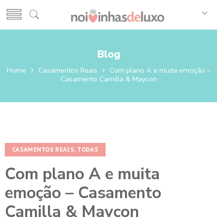
Blog
Home
Casamentos Reais
Com plano A e muita emoção –
Casamento Camilla & Maycon
CASAMENTOS REAIS
,
TODAS
Com plano A e muita
emoção – Casamento
Camilla & Maycon