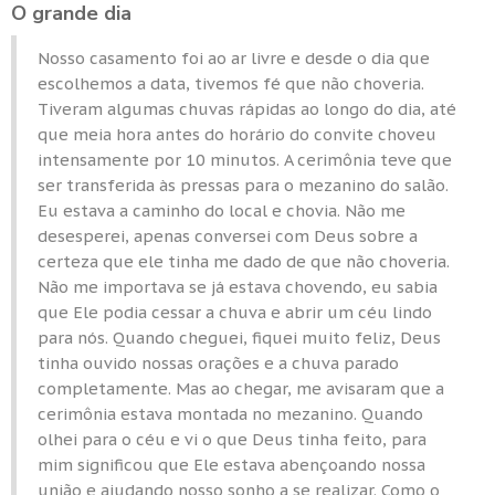
O grande dia
Nosso casamento foi ao ar livre e desde o dia que
escolhemos a data, tivemos fé que não choveria.
Tiveram algumas chuvas rápidas ao longo do dia, até
que meia hora antes do horário do convite choveu
intensamente por 10 minutos. A cerimônia teve que
ser transferida às pressas para o mezanino do salão.
Eu estava a caminho do local e chovia. Não me
desesperei, apenas conversei com Deus sobre a
certeza que ele tinha me dado de que não choveria.
Não me importava se já estava chovendo, eu sabia
que Ele podia cessar a chuva e abrir um céu lindo
para nós. Quando cheguei, fiquei muito feliz, Deus
tinha ouvido nossas orações e a chuva parado
completamente. Mas ao chegar, me avisaram que a
cerimônia estava montada no mezanino. Quando
olhei para o céu e vi o que Deus tinha feito, para
mim significou que Ele estava abençoando nossa
união e ajudando nosso sonho a se realizar. Como o