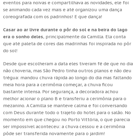
eventos para noivas e compartilhava as novidades, ele foi
se animando cada vez mais e até organizou uma dança
coreografada com os padrinhos! E que dança!
Casar ao ar livre durante o pôr do sol e na beira do lago
era o sonho deles
, principalmente da Camilla. Ela conta
que até paleta de cores das madrinhas foi inspirada no pôr
do sol!
Desde que escolheram a data eles tiveram fé de que no dia
não choveria, mas São Pedro tinha outros planos e não deu
trégua: mandou chuva rápida ao longo do dia mas faltando
meia hora para a cerimônia começar, a chuva ficou
bastante intensa. Por segurança, a decoradora achou
melhor acionar o plano B e transferiu a cerimônia para o
mezanino. A Camilla se manteve calma e foi conversando
com Deus durante todo o trajeto do hotel para o salão. No
momento em que chegou no Porto Vittória, o que parecia
ser impossível aconteceu: a chuva cessou e a cerimônia
pôde ser transferida novamente para o jardim!