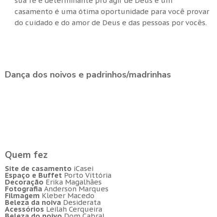
sua fé é determinante pro agir de Deus e um
casamento é uma ótima oportunidade para você provar
do cuidado e do amor de Deus e das pessoas por vocês.
Dança dos noivos e padrinhos/madrinhas
Quem fez
Site de casamento
iCasei
Espaço e Buffet
Porto Vittória
Decoração
Erika Magalhães
Fotografia
Anderson Marques
Filmagem
Kleber Macedo
Beleza da noiva
Desiderata
Acessórios
Leilah Cerqueira
Beleza do noivo
Dom Cabral