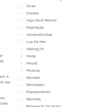
Dicas
Ensaios
Faça Você Mesmo
Inspiração
Lembrancinhas
Lua De Mel
Making Of
ja
Moda
as
Moods
Musicas
am! A
Noivado
nk nas
Penteados
Planejamento
seu
Receitas
stido
Renovação De Votos