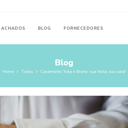
ACHADOS
BLOG
FORNECEDORES
Blog
Home
Todas
Casamento Yuka e Bruno: sua festa, sua cara!