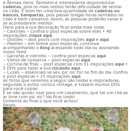
e demais itens. Também é interessante disponibilizar
cadeiras
, pois os mais velhos terão dificuldade de sentar
no chão. É bom ter uma boa quantidade de
cadeiras ou
bancos
,
banquetas
, pois passar longas horas sentados no
chão é bem cansativo. Assim, as pessoas poderão variar e
se acomodarem melhor.
Itens para a sua decoração ficar ainda mais linda:
– Caixotes – Confira o post especial sobre eles + 40
inspirações,
clique aqui
.
– Doillies – dois posts com inspirações
aqui
e
aqui
.
– Paletes – em breve post especial, continue
acompanhando o
blog
acessando todo dia ou assinando
nosso feed.
– Garrafas e vidrinho – confira post especial
aqui
– Vidros de Conserva – post especial
aqui
– Cortina de fitas – post especial com 31 inspirações
aqui
+
3 DIYs para fazer a sua
clicando aqui
.
– Luzes – essenciais se seu pic nic for no fim do dia. Confira
o post especial + 25 inspirações
aqui
.
As fotos que veremos a seguir são lindas e inspiradoras,
seguindo o estilo rústico vintage, e trazem muitos DIYs
para você copiar.
E se não quiser usar para um casamento, que tal um chá ao
ar livre com pic nic? Vai ficar lindo!
Comente ao final o que você achou!
Beijos