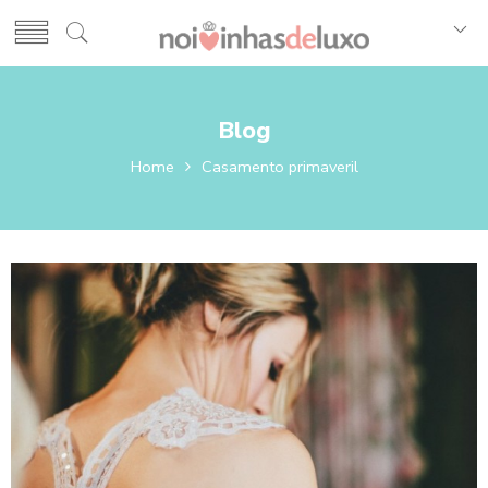
Blog
Home
Casamento primaveril