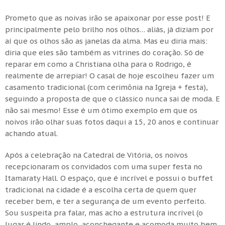
Prometo que as noivas irão se apaixonar por esse post! E
principalmente pelo brilho nos olhos… aliás, já diziam por
aí que os olhos são as janelas da alma. Mas eu diria mais:
diria que eles são também as vitrines do coração. Só de
reparar em como a Christiana olha para o Rodrigo, é
realmente de arrepiar! O casal de hoje escolheu fazer um
casamento tradicional (com cerimônia na Igreja + festa),
seguindo a proposta de que o clássico nunca sai de moda. E
não sai mesmo! Esse é um ótimo exemplo em que os
noivos irão olhar suas fotos daqui a 15, 20 anos e continuar
achando atual.
Após a celebração na Catedral de Vitória, os noivos
recepcionaram os convidados com uma super festa no
Itamaraty Hall. O espaço, que é incrível e possui o buffet
tradicional na cidade é a escolha certa de quem quer
receber bem, e ter a segurança de um evento perfeito.
Sou suspeita pra falar, mas acho a estrutura incrível (o
lugar é lindo, amplo, aconchegante e acomoda muito bem