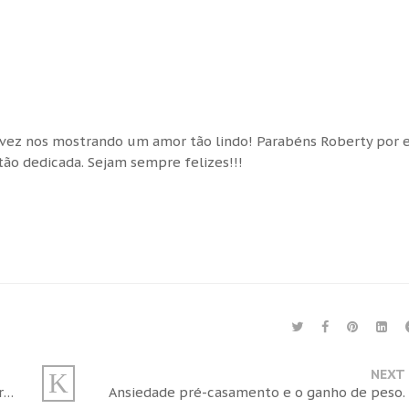
 vez nos mostrando um amor tão lindo! Parabéns Roberty por 
ão dedicada. Sejam sempre felizes!!!
NEXT
Vídeo | Respirei e Casei: Casamento da Leitora Laura e Marcelo
Ansiedade pré-casamento e o ganho de peso.