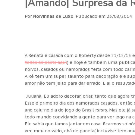
|Amando| Surpresa da R
Por
Noivinhas de Luxo
.
Publicado em
23/08/2014
A Renata é casada com o Roberty desde 21/12/13 e 
todos os posts aqui
) e hoje é também uma publica
noivos, casados ou namorados feita com todo cari
A Rê tem um super talento para decoração e é sup
amor não tem jeito para dar errado. E aí o resultad
“Juliana, Eu adoro decorar, criar, tanto que agora t
Esse é primeiro dia dos namorados casados, então d
ano caiu no dia do jogo do Brasil rsrsrs. Mas ele já
todo mundo convidando a gente para ver jogo na ca
Ele sabia que íamos jantar em casa, ficarmos só nó
ver, meu noivado, chá de panela( incluvise tem aqui