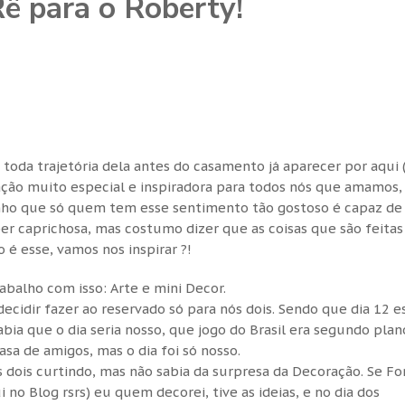
ê para o Roberty!
toda trajetória dela antes do casamento já aparecer por aqui 
ção muito especial e inspiradora para todos nós que amamos,
nho que só quem tem esse sentimento tão gostoso é capaz de 
er caprichosa, mas costumo dizer que as coisas que são feita
o é esse, vamos nos inspirar ?!
rabalho com isso: Arte e mini Decor.
ecidir fazer ao reservado só para nós dois. Sendo que dia 12 e
 sabia que o dia seria nosso, que jogo do Brasil era segundo plan
sa de amigos, mas o dia foi só nosso.
s dois curtindo, mas não sabia da surpresa da Decoração. Se F
 no Blog rsrs) eu quem decorei, tive as ideias, e no dia dos