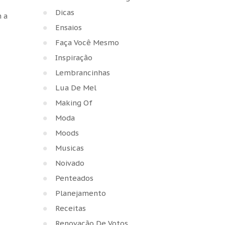
Dicas
m a
Ensaios
Faça Você Mesmo
Inspiração
Lembrancinhas
Lua De Mel
Making Of
Moda
Moods
Musicas
Noivado
Penteados
Planejamento
Receitas
Renovação De Votos