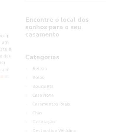
Encontre o local dos
sonhos para o seu
casamento
ibrem
é um
este é
Categorias
a das
 da
Beleza
ximo!
naim
.
Bolos
Bouquets
Casa Nova
Casamentos Reais
Chás
Decoração
Destination Wedding