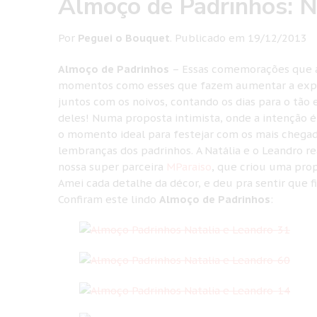
Almoço de Padrinhos: N
Por
Peguei o Bouquet
.
Publicado em
19/12/2013
Almoço de Padrinhos
– Essas comemorações que a
momentos como esses que fazem aumentar a expec
juntos com os noivos, contando os dias para o tão 
deles! Numa proposta intimista, onde a intenção é 
o momento ideal para festejar com os mais chega
lembranças dos padrinhos. A Natália e o Leandro 
nossa super parceira
MParaiso
, que criou uma pro
Amei cada detalhe da décor, e deu pra sentir que f
Confiram este lindo
Almoço de Padrinhos
: