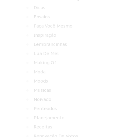
Dicas
Ensaios
Faça Você Mesmo
Inspiração
Lembrancinhas
Lua De Mel
Making Of
Moda
Moods
Musicas
Noivado
Penteados
Planejamento
Receitas
Renovação De Votos