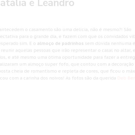
atália e Leandro
ntecedem o casamento são uma delícia, não é mesmo?! São
tativa para o grande dia, e fazem com que os convidados v
esperado sim. E o
almoço de padrinhos
sem dúvida nenhuma 
reunir aquelas pessoas que irão representar o casal no altar, 
dos, e até mesmo uma ótima oportunidade para fazer a entreg
realizaram um almoço super fofo, que contou com a decoração
posta cheia de romantismo e repleta de cores, que ficou o má
icou com a carinha dos noivos! As fotos são da querida
Deb Be