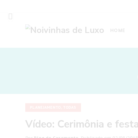
HOME
PLANEJAMENTO
,
TODAS
Vídeo: Cerimônia e fest
Por
Blog do Casamento
.
Publicado em
02/08/201