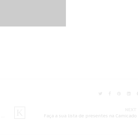
NEXT
Casamento no Spazzio Villa Regia – Eriem & Nilo
Faça a sua lista de presentes na Camicado