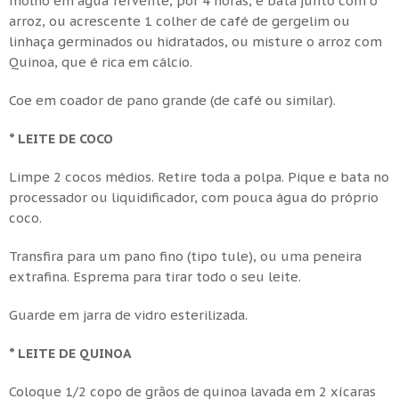
molho em água fervente, por 4 horas, e bata junto com o
arroz, ou acrescente 1 colher de café de gergelim ou
linhaça germinados ou hidratados, ou misture o arroz com
Quinoa, que é rica em cálcio.
Coe em coador de pano grande (de café ou similar).
* LEITE DE COCO
Limpe 2 cocos médios. Retire toda a polpa. Pique e bata no
processador ou liquidificador, com pouca água do próprio
coco.
Transfira para um pano fino (tipo tule), ou uma peneira
extrafina. Esprema para tirar todo o seu leite.
Guarde em jarra de vidro esterilizada.
* LEITE DE QUINOA
Coloque 1/2 copo de grãos de quinoa lavada em 2 xícaras