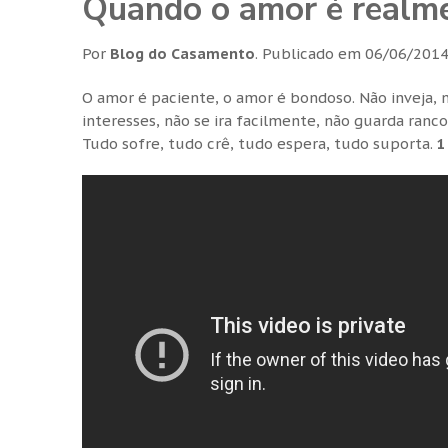
Quando o amor é realme
Por
Blog do Casamento
.
Publicado em
06/06/201
O amor é paciente, o amor é bondoso. Não inveja, n
interesses, não se ira facilmente, não guarda ranco
Tudo sofre, tudo crê, tudo espera, tudo suporta.
1