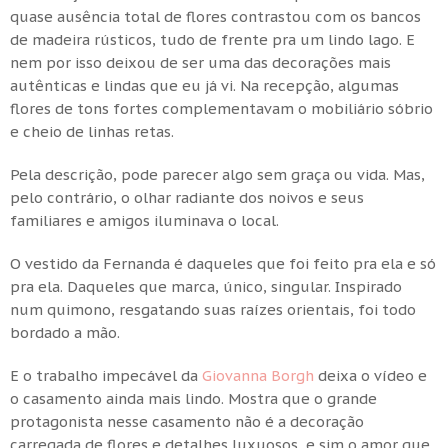
quase ausência total de flores contrastou com os bancos
de madeira rústicos, tudo de frente pra um lindo lago. E
nem por isso deixou de ser uma das decorações mais
autênticas e lindas que eu já vi. Na recepção, algumas
flores de tons fortes complementavam o mobiliário sóbrio
e cheio de linhas retas.
Pela descrição, pode parecer algo sem graça ou vida. Mas,
pelo contrário, o olhar radiante dos noivos e seus
familiares e amigos iluminava o local.
O vestido da Fernanda é daqueles que foi feito pra ela e só
pra ela. Daqueles que marca, único, singular. Inspirado
num quimono, resgatando suas raízes orientais, foi todo
bordado a mão.
E o trabalho impecável da
Giovanna Borgh
deixa o vídeo e
o casamento ainda mais lindo. Mostra que o grande
protagonista nesse casamento não é a decoração
carregada de flores e detalhes luxuosos, e sim o amor que