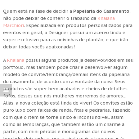
Quem está na fase de decidir a
Papelaria do Casamento
,
não pode deixar de conferir o trabalho da
Rhaiana
Marchiori
. Especializada em produtos personalizados para
eventos em geral, a Designer possui um acervo lindo e
super exclusivo para as noivinhas de plantão, e que irão
deixar todas vocês apaixonadas!
A
Rhaiana
possui alguns produtos já desenvolvidos em seu
portfólio, mas também pode criar e desenvolver algum
modelo de convite/lembrança/demais itens da papelaria
do casamento, de acordo com a vontade da noiva. Seus
produtos são super bem acabados e cheios de detalhes
fofos, desses que nós mulheres morremos de amores…
Aliás, a nova coleção está linda de viver! Os convites estão
puro luxo com faixas de renda, fitas e pedrarias, fazendo
com que o item se torne único e inconfundível, assim
como as lembranças, que também estão um charme à
parte, com mini pérolas e monogramas dos noivos
bordado, deixando as peças ainda mais glamourosas (e