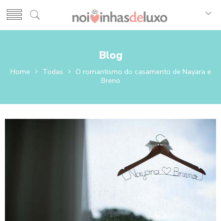
Blog
Home
Todas
O romantismo do casamento de Nayara e
Breno