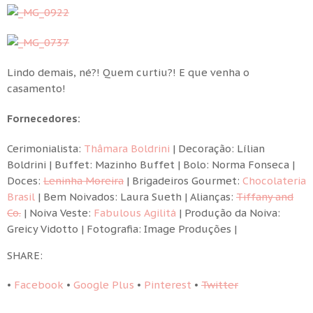
Lindo demais, né?! Quem curtiu?! E que venha o
casamento!
Fornecedores:
Cerimonialista:
Thâmara Boldrini
| Decoração: Lílian
Boldrini | Buffet: Mazinho Buffet | Bolo: Norma Fonseca |
Doces:
Leninha Moreira
| Brigadeiros Gourmet:
Chocolateria
Brasil
| Bem Noivados: Laura Sueth | Alianças:
Tiffany and
Co.
| Noiva Veste:
Fabulous Agilitá
| Produção da Noiva:
Greicy Vidotto | Fotografia: Image Produções |
SHARE:
•
Facebook
•
Google Plus
•
Pinterest
•
Twitter