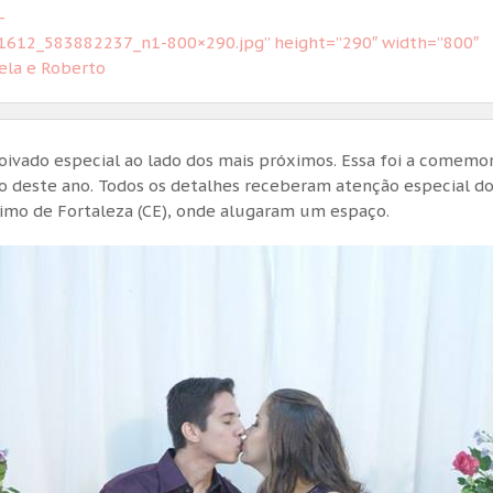
-
612_583882237_n1-800×290.jpg” height=”290″ width=”800″
ela e Roberto
ivado especial ao lado dos mais próximos. Essa foi a comemo
o deste ano. Todos os detalhes receberam atenção especial d
ximo de Fortaleza (CE), onde alugaram um espaço.