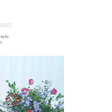
ração
os