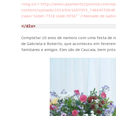
<img src=”http://www.casamento2ponto0.com/wp
content/uploads/2014/04/1607055_748645508481
class=”slider-7318 slide-9356″ ” />
Noivado de Gabri
Completar 10 anos de namoro com uma festa de no
de Gabriela e Roberto, que aconteceu em fevereir
familiares e amigos. Eles são de Caucaia, bem pró