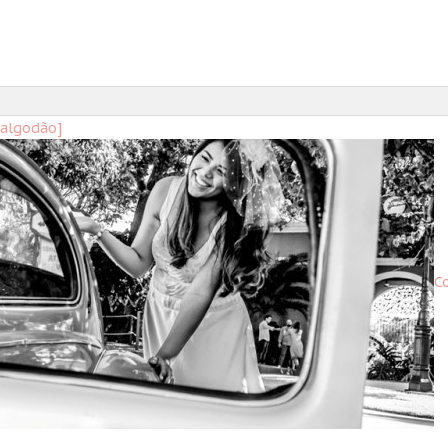
 algodão]
C