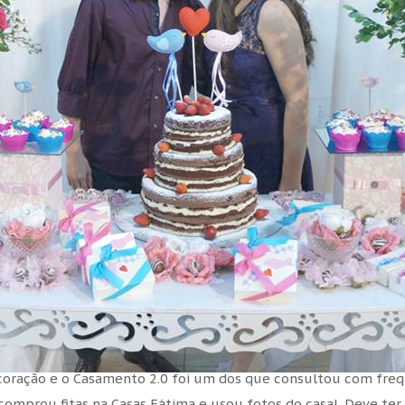
ecoração e o Casamento 2.0 foi um dos que consultou com frequ
omprou fitas na Casas Fátima e usou fotos do casal. Deve ter sid