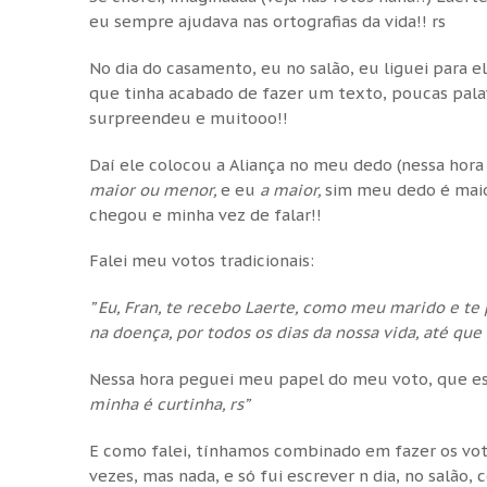
eu sempre ajudava nas ortografias da vida!! rs
No dia do casamento, eu no salão, eu liguei para 
que tinha acabado de fazer um texto, poucas palavr
surpreendeu e muitooo!!
Daí ele colocou a Aliança no meu dedo (nessa hora
maior ou menor,
e eu
a maior,
sim meu dedo é maior
chegou e minha vez de falar!!
Falei meu votos tradicionais:
” Eu, Fran, te recebo Laerte, como meu marido e te p
na doença, por todos os dias da nossa vida, até que
Nessa hora peguei meu papel do meu voto, que es
minha é curtinha, rs”
E como falei, tínhamos combinado em fazer os voto
vezes, mas nada, e só fui escrever n dia, no sal