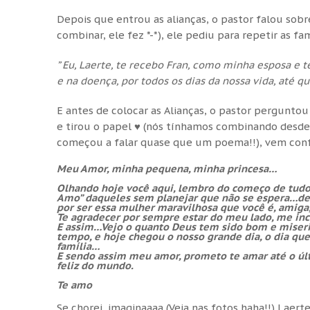
Depois que entrou as alianças, o pastor falou sobr
combinar, ele fez *-*), ele pediu para repetir as fa
” Eu, Laerte, te recebo Fran, como minha esposa e te
e na doença, por todos os dias da nossa vida, até q
E antes de colocar as Alianças, o pastor perguntou
e tirou o papel ♥ (nós tínhamos combinando desde o
começou a falar quase que um poema!!), vem conf
Meu Amor, minha pequena, minha princesa…
Olhando hoje você aqui, lembro do começo de tud
Amo” daqueles sem planejar que não se espera…de 
por ser essa mulher maravilhosa que você é, amiga
Te agradecer por sempre estar do meu lado, me inc
E assim…Vejo o quanto Deus tem sido bom e miseric
tempo, e hoje chegou o nosso grande dia, o dia qu
família…
E sendo assim meu amor, prometo te amar até o últ
feliz do mundo.
Te amo
Se chorei, imaginaaaa (Veja nas fotos haha!!) Lae