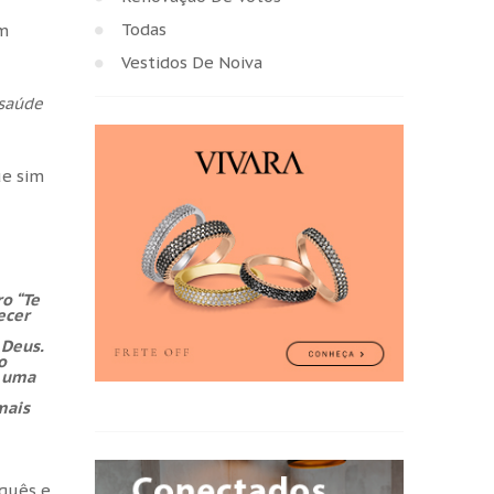
Todas
em
Vestidos De Noiva
 saúde
ue sim
o “Te
ecer
 Deus.
o
, uma
mais
uguês e