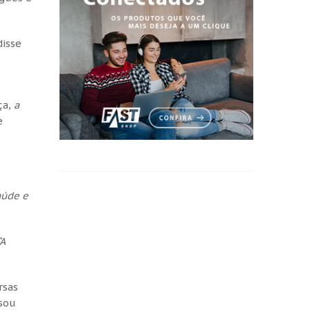
disse
ça,
a
e
aúde e
“A
rsas
 sou