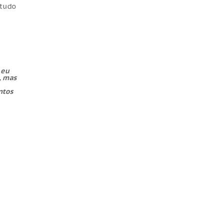
 tudo
 eu
, mas
ntos