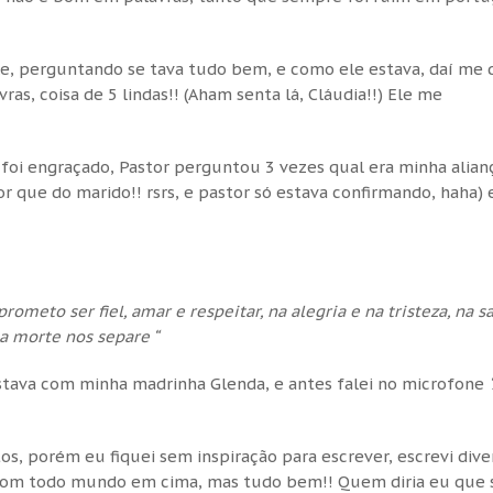
ele, perguntando se tava tudo bem, e como ele estava, daí me 
as, coisa de 5 lindas!! (Aham senta lá, Cláudia!!) Ele me
 foi engraçado, Pastor perguntou 3 vezes qual era minha alian
 que do marido!! rsrs, e pastor só estava confirmando, haha) 
rometo ser fiel, amar e respeitar, na alegria e na tristeza, na s
 a morte nos separe “
tava com minha madrinha Glenda, e antes falei no microfone
s, porém eu fiquei sem inspiração para escrever, escrevi dive
ão, com todo mundo em cima, mas tudo bem!! Quem diria eu que