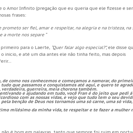
e o Amor Infinito (pregação que eu queria que ele fizesse e s
mosas frases:
 prometo ser fiel, amar e respeitar, na alegria e na tristeza, na
ue a morte nos separe “
 primeiro para o Laerte,
“Quer falar algo especial?”,
ele disse q
 inicio, e até um dia antes ele não tinha feito, mas depois
erir…
o, de como nos conhecemos e começamos a namorar, do primeir
tudo que passamos e conquistamos até aqui, e quero te agrad
, verdadeira, guerreira, meia chorona também.
entivando e ajudando em tudo, você Fran é do jeito que pedi á
ordioso com as nossas vidas, e vejo que tudo tem o seu devid
e pela benção de Deus nos tornamos uma só carne, uma só vida
imo milésimo da minha vida, te respeitar e te fazer a mulher 
rte não é bom em palavras, tanto que sempre foi ruim em port