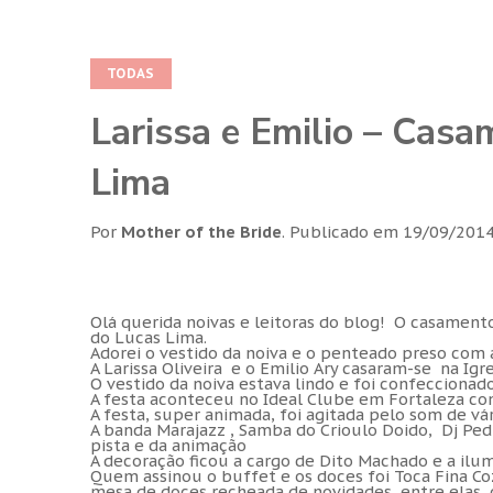
TODAS
Larissa e Emilio – Casa
Lima
Por
Mother of the Bride
.
Publicado em
19/09/201
Olá querida noivas e leitoras do blog! O casamento
do Lucas Lima.
Adorei o vestido da noiva e o penteado preso com a
A Larissa Oliveira e o Emilio Ary casaram-se na Igr
O vestido da noiva estava lindo e foi confeccionad
A festa aconteceu no Ideal Clube em Fortaleza co
A festa, super animada, foi agitada pelo som de vá
A banda Marajazz , Samba do Crioulo Doido, Dj Ped
pista e da animação
A decoração ficou a cargo de Dito Machado e a ilu
Quem assinou o buffet e os doces foi Toca Fina Co
mesa de doces recheada de novidades, entre elas,