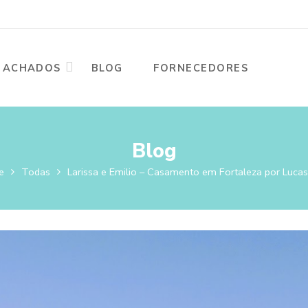
ACHADOS
BLOG
FORNECEDORES
Blog
e
Todas
Larissa e Emilio – Casamento em Fortaleza por Luca