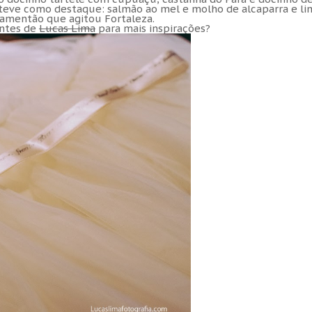
ar teve como destaque: salmão ao mel e molho de alcaparra e l
asamentão que agitou Fortaleza.
entes de
Lucas Lima
para mais inspirações?