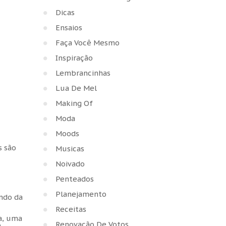
Dicas
Ensaios
Faça Você Mesmo
Inspiração
Lembrancinhas
Lua De Mel
Making Of
Moda
Moods
s são
Musicas
Noivado
Penteados
Planejamento
ando da
Receitas
a, uma
Renovação De Votos
e