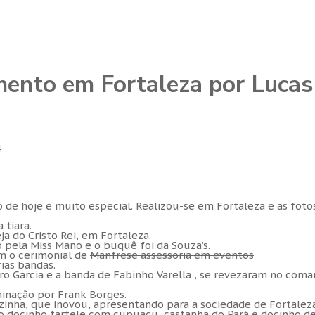
mento em Fortaleza por Lucas
4
 de hoje é muito especial. Realizou-se em Fortaleza e as foto
 tiara.
eja do Cristo Rei, em Fortaleza.
o pela Miss Mano e o buquê foi da Souza’s.
m o cerimonial de
Manfrese assessoria em eventos
rias bandas.
ro Garcia e a banda de Fabinho Varella , se revezaram no com
minação por Frank Borges.
zinha, que inovou, apresentando para a sociedade de Fortalez
 o docinho tartele com cupuaçu, castanha do Pará e docinho d