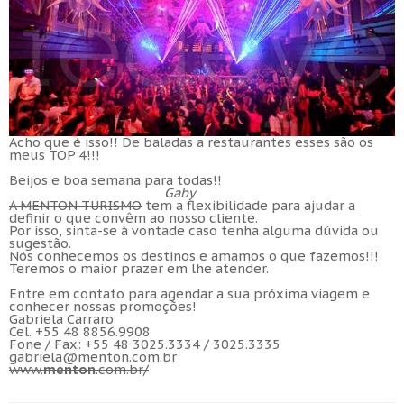
Acho que é isso!! De baladas a restaurantes esses são os
meus TOP 4!!!
Beijos e boa semana para todas!!
Gaby
A MENTON TURISMO
tem a flexibilidade para ajudar a
definir o que convêm ao nosso cliente.
Por isso, sinta-se à vontade caso tenha alguma dúvida ou
sugestão.
Nós conhecemos os destinos e amamos o que fazemos!!!
Teremos o maior prazer em lhe atender.
Entre em contato para agendar a sua próxima viagem e
conhecer nossas promoções!
Gabriela Carraro
Cel. +55 48 8856.9908
Fone / Fax: +55 48 3025.3334 / 3025.3335
gabriela@menton.com.br
www.
menton
.com.br/