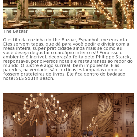
The Bazaar
O estilo da cozinha do the Bazaar, Espanhol, me encanta.
Eles servem tapas, que dá para você pedir e dividir com a
mesa inteira, super praticidade ainda mais se como eu
você deseja degustar o cardápio inteiro rs!! Fora isso o
ambiente é incrível, decoração feita pelo Philippe Starck,
responsável por diversos hotéis e restaurantes ao redor do
mundo. O lustre é algo surreal, bem imponente. E as
paredes, na verdade, são cortinas estampadas como se
fossem prateleiras de livros. Ele fica dentro do badaado
hotel SLS South Beach.