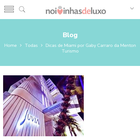
Blog
Home
Todas
Dicas de Miami por Gaby Carraro da Menton
Turismo