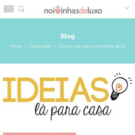
Blog
Home
Decoração
Decore sua casa com flores de lã