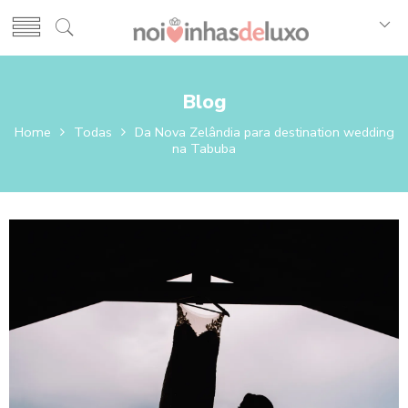
Blog
Home
Todas
Da Nova Zelândia para destination wedding
na Tabuba