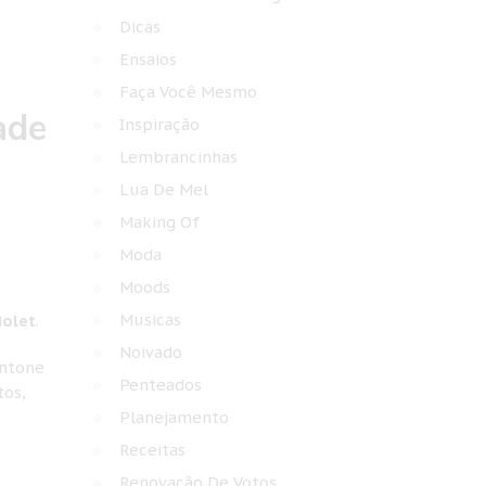
Dicas
Ensaios
Faça Você Mesmo
ade
Inspiração
Lembrancinhas
Lua De Mel
Making Of
Moda
Moods
Musicas
iolet
.
Noivado
antone
Penteados
tos,
Planejamento
Receitas
Renovação De Votos