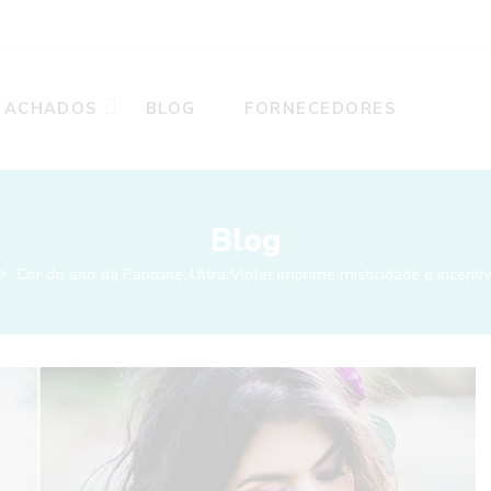
ACHADOS
BLOG
FORNECEDORES
Blog
Cor do ano da Pantone, Ultra Violet imprime misticidade e incent