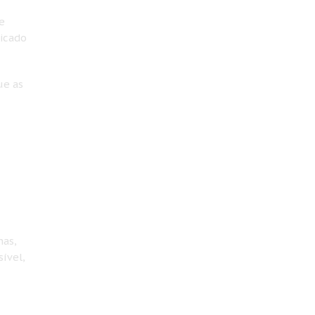
e
icado
ue as
nas,
ível,