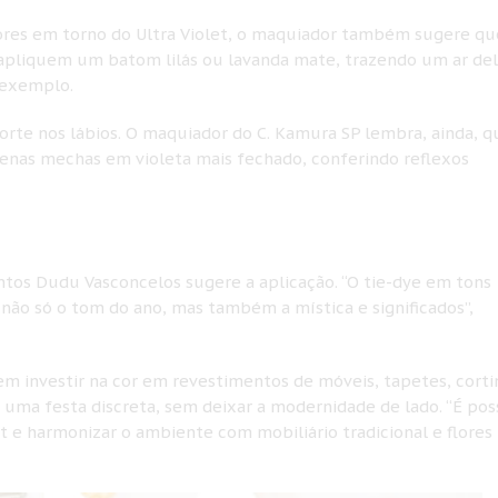
cores em torno do Ultra Violet, o maquiador também sugere qu
apliquem um batom lilás ou lavanda mate, trazendo um ar del
 exemplo.
rte nos lábios. O maquiador do C. Kamura SP lembra, ainda, q
nas mechas em violeta mais fechado, conferindo reflexos
ntos Dudu Vasconcelos sugere a aplicação. “O tie-dye em tons
 não só o tom do ano, mas também a mística e significados”,
m investir na cor em revestimentos de móveis, tapetes, corti
r uma festa discreta, sem deixar a modernidade de lado. “É poss
t e harmonizar o ambiente com mobiliário tradicional e flores