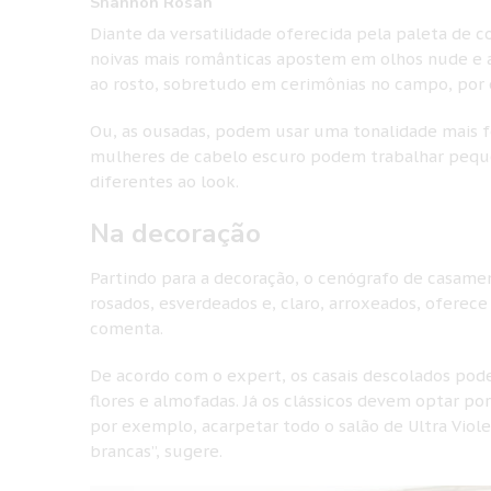
Shannon Rosan
Diante da versatilidade oferecida pela paleta de 
noivas mais românticas apostem em olhos nude e 
ao rosto, sobretudo em cerimônias no campo, por
Ou, as ousadas, podem usar uma tonalidade mais fo
mulheres de cabelo escuro podem trabalhar peque
diferentes ao look.
Na decoração
Partindo para a decoração, o cenógrafo de casame
rosados, esverdeados e, claro, arroxeados, oferece
comenta.
De acordo com o expert, os casais descolados pode
flores e almofadas. Já os clássicos devem optar po
por exemplo, acarpetar todo o salão de Ultra Viole
brancas”, sugere.