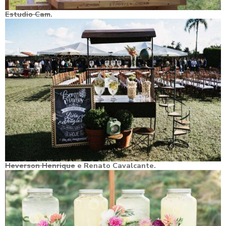
Estudio Cam
.
Heverson Henrique
e Renato Cavalcante.