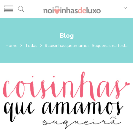
Blog
Home
Todas
#coisinhasqueamamos: Suqueiras na festa